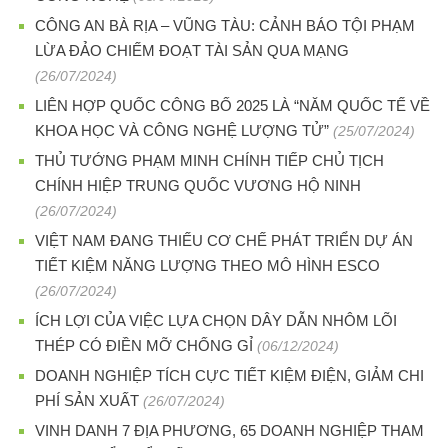
CÔNG AN BÀ RỊA – VŨNG TÀU: CẢNH BÁO TỘI PHẠM
LỪA ĐẢO CHIẾM ĐOẠT TÀI SẢN QUA MẠNG
(26/07/2024)
LIÊN HỢP QUỐC CÔNG BỐ 2025 LÀ “NĂM QUỐC TẾ VỀ
KHOA HỌC VÀ CÔNG NGHỆ LƯỢNG TỬ”
(25/07/2024)
THỦ TƯỚNG PHẠM MINH CHÍNH TIẾP CHỦ TỊCH
CHÍNH HIỆP TRUNG QUỐC VƯƠNG HỘ NINH
(26/07/2024)
VIỆT NAM ĐANG THIẾU CƠ CHẾ PHÁT TRIỂN DỰ ÁN
TIẾT KIỆM NĂNG LƯỢNG THEO MÔ HÌNH ESCO
(26/07/2024)
ÍCH LỢI CỦA VIỆC LỰA CHỌN DÂY DẪN NHÔM LÕI
THÉP CÓ ĐIỀN MỠ CHỐNG GỈ
(06/12/2024)
DOANH NGHIỆP TÍCH CỰC TIẾT KIỆM ĐIỆN, GIẢM CHI
PHÍ SẢN XUẤT
(26/07/2024)
VINH DANH 7 ĐỊA PHƯƠNG, 65 DOANH NGHIỆP THAM