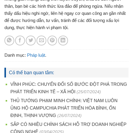
thân, bạn bè các hình thức lừa đảo để phòng ngừa. Nếu nhận
thấy dấu hiệu nghi ngờ, liên hệ ngay cơ quan công an gần nhất
để được hướng dẫn, tư vấn, tránh để các đối tượng xấu lợi
dụng, thực hiện hành vi phạm tội.
Danh mục:
Pháp luật
.
Có thể bạn quan tâm:
VĨNH PHÚC: CHUYỂN ĐỔI SỐ BƯỚC ĐỘT PHÁ TRONG
PHÁT TRIỂN KINH TẾ – XÃ HỘI
(25/07/2024)
THỦ TƯỚNG PHẠM MINH CHÍNH: VIỆT NAM LUÔN
ỦNG HỘ CAMPUCHIA PHÁT TRIỂN HÒA BÌNH, ỔN
ĐỊNH, THỊNH VƯỢNG
(26/07/2024)
SẮP CÓ NHIỀU CHÍNH SÁCH HỖ TRỢ DOANH NGHIỆP
CÔNG NGHỆ
(03/04/2025)