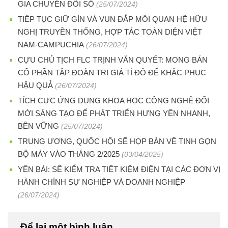
GIA CHUYỂN ĐỔI SỐ
(25/07/2024)
TIẾP TỤC GIỮ GÌN VÀ VUN ĐẮP MỐI QUAN HỆ HỮU
NGHỊ TRUYỀN THỐNG, HỢP TÁC TOÀN DIỆN VIỆT
NAM-CAMPUCHIA
(26/07/2024)
CỰU CHỦ TỊCH FLC TRỊNH VĂN QUYẾT: MONG BÁN
CỔ PHẦN TẬP ĐOÀN TRỊ GIÁ TỈ ĐÔ ĐỂ KHẮC PHỤC
HẬU QUẢ
(26/07/2024)
TÍCH CỰC ỨNG DỤNG KHOA HỌC CÔNG NGHỆ ĐỔI
MỚI SÁNG TẠO ĐỂ PHÁT TRIỂN HƯNG YÊN NHANH,
BỀN VỮNG
(25/07/2024)
TRUNG ƯƠNG, QUỐC HỘI SẼ HỌP BÀN VỀ TINH GỌN
BỘ MÁY VÀO THÁNG 2/2025
(03/04/2025)
YÊN BÁI: SẼ KIỂM TRA TIẾT KIỆM ĐIỆN TẠI CÁC ĐƠN VỊ
HÀNH CHÍNH SỰ NGHIỆP VÀ DOANH NGHIỆP
(26/07/2024)
Để lại một bình luận