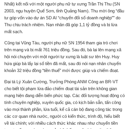
Nhất) kết nối với một người phụ nữ tự xưng Trần Thị Thu (SN
2003, ngụ huyện Quế Sơn, tỉnh Quảng Nam). Thu mời ông “đầu
tư góp vốn vào dự án SD AI “chuyển đổi số doanh nghiệp”” do
Thu chịu trách nhiệm. Nạn nhân đã góp 1,1 tỷ đồng và bị lừa
mất sạch.
Cũng tại Vũng Tàu, người phụ nữ SN 1954 tham gia trò chơi
trên mạng và bị mất 761 triệu đồng. Sau đó, bà lại lên mạng xã
hội nói chuyện với một người tự xưng là luật sư tên Huy. Huy
hứa giúp bà lấy lại số tiền đã mất, sau đó nói nạn nhân chuyển
khoản 32 triệu đồng “tiền thuế” mới được giúp và chiếm đoạt.
Đại tá Lý Xuân Cường, Trưởng Phòng ANM Công an BR-VT
cho biết tội phạm lừa đảo chiếm đoạt tài sản trên không gian
mạng hiện đang diễn biến phức tạp. Các đối tượng hoạt động có
tính chuyên nghiệp, xuyên quốc gia, có kịch bản sẵn, tấn công
vào mọi thành phần, lứa tuổi, kể cả cán bộ đang công tác trong
các cơ quan nhà nước, người có kiến thức, trình độ, hiểu biết
về tài chính; với nhiều cách thức khác nhau như chuyển tiền