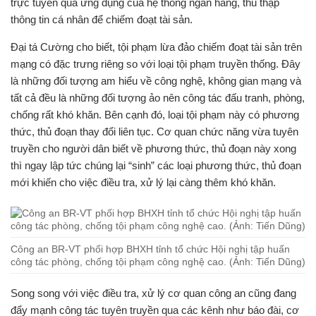
trực tuyến qua ứng dụng của hệ thống ngân hàng, thu thập
thông tin cá nhân để chiếm đoạt tài sản.
Đại tá Cường cho biết, tội phạm lừa đảo chiếm đoạt tài sản trên
mạng có đặc trưng riêng so với loại tội phạm truyền thống. Đây
là những đối tượng am hiểu về công nghệ, không gian mạng và
tất cả đều là những đối tượng ảo nên công tác đấu tranh, phòng,
chống rất khó khăn. Bên cạnh đó, loại tội phạm này có phương
thức, thủ đoạn thay đổi liên tục. Cơ quan chức năng vừa tuyên
truyền cho người dân biết về phương thức, thủ đoạn này xong
thì ngay lập tức chúng lại “sinh” các loại phương thức, thủ đoạn
mới khiến cho việc điều tra, xử lý lại càng thêm khó khăn.
Công an BR-VT phối hợp BHXH tỉnh tổ chức Hội nghị tập huấn
công tác phòng, chống tội phạm công nghệ cao. (Ảnh: Tiến Dũng)
Song song với việc điều tra, xử lý cơ quan công an cũng đang
đẩy mạnh công tác tuyên truyền qua các kênh như báo đài, cơ