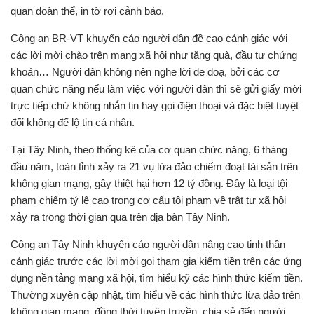
quan đoàn thể, in tờ rơi cảnh báo.
Công an BR-VT khuyến cáo người dân đề cao cảnh giác với
các lời mời chào trên mạng xã hội như tặng quà, đầu tư chứng
khoán… Người dân không nên nghe lời đe doạ, bởi các cơ
quan chức năng nếu làm việc với người dân thì sẽ gửi giấy mời
trực tiếp chứ không nhắn tin hay gọi điện thoại và đặc biệt tuyệt
đối không để lộ tin cá nhân.
Tại Tây Ninh, theo thống kê của cơ quan chức năng, 6 tháng
đầu năm, toàn tỉnh xảy ra 21 vụ lừa đảo chiếm đoạt tài sản trên
không gian mạng, gây thiệt hại hơn 12 tỷ đồng. Đây là loại tội
phạm chiếm tỷ lệ cao trong cơ cấu tội phạm về trật tự xã hội
xảy ra trong thời gian qua trên địa bàn Tây Ninh.
Công an Tây Ninh khuyến cáo người dân nâng cao tinh thần
cảnh giác trước các lời mời gọi tham gia kiếm tiền trên các ứng
dụng nền tảng mạng xã hội, tìm hiểu kỹ các hình thức kiếm tiền.
Thường xuyên cập nhật, tìm hiểu về các hình thức lừa đảo trên
không gian mạng, đồng thời tuyên truyền, chia sẻ đến người