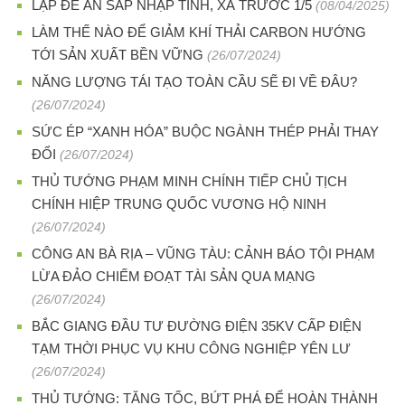
LẬP ĐỀ ÁN SÁP NHẬP TỈNH, XÃ TRƯỚC 1/5
(08/04/2025)
LÀM THẾ NÀO ĐỂ GIẢM KHÍ THẢI CARBON HƯỚNG
TỚI SẢN XUẤT BỀN VỮNG
(26/07/2024)
NĂNG LƯỢNG TÁI TẠO TOÀN CẦU SẼ ĐI VỀ ĐÂU?
(26/07/2024)
SỨC ÉP “XANH HÓA” BUỘC NGÀNH THÉP PHẢI THAY
ĐỔI
(26/07/2024)
THỦ TƯỚNG PHẠM MINH CHÍNH TIẾP CHỦ TỊCH
CHÍNH HIỆP TRUNG QUỐC VƯƠNG HỘ NINH
(26/07/2024)
CÔNG AN BÀ RỊA – VŨNG TÀU: CẢNH BÁO TỘI PHẠM
LỪA ĐẢO CHIẾM ĐOẠT TÀI SẢN QUA MẠNG
(26/07/2024)
BẮC GIANG ĐẦU TƯ ĐƯỜNG ĐIỆN 35KV CẤP ĐIỆN
TẠM THỜI PHỤC VỤ KHU CÔNG NGHIỆP YÊN LƯ
(26/07/2024)
THỦ TƯỚNG: TĂNG TỐC, BỨT PHÁ ĐỂ HOÀN THÀNH