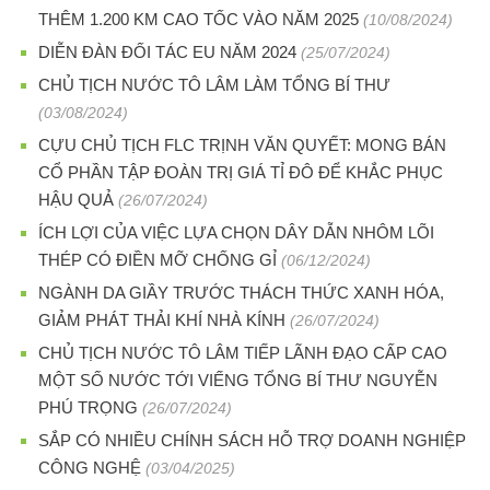
THÊM 1.200 KM CAO TỐC VÀO NĂM 2025
(10/08/2024)
DIỄN ĐÀN ĐỐI TÁC EU NĂM 2024
(25/07/2024)
CHỦ TỊCH NƯỚC TÔ LÂM LÀM TỔNG BÍ THƯ
(03/08/2024)
CỰU CHỦ TỊCH FLC TRỊNH VĂN QUYẾT: MONG BÁN
CỔ PHẦN TẬP ĐOÀN TRỊ GIÁ TỈ ĐÔ ĐỂ KHẮC PHỤC
HẬU QUẢ
(26/07/2024)
ÍCH LỢI CỦA VIỆC LỰA CHỌN DÂY DẪN NHÔM LÕI
THÉP CÓ ĐIỀN MỠ CHỐNG GỈ
(06/12/2024)
NGÀNH DA GIẦY TRƯỚC THÁCH THỨC XANH HÓA,
GIẢM PHÁT THẢI KHÍ NHÀ KÍNH
(26/07/2024)
CHỦ TỊCH NƯỚC TÔ LÂM TIẾP LÃNH ĐẠO CẤP CAO
MỘT SỐ NƯỚC TỚI VIẾNG TỔNG BÍ THƯ NGUYỄN
PHÚ TRỌNG
(26/07/2024)
SẮP CÓ NHIỀU CHÍNH SÁCH HỖ TRỢ DOANH NGHIỆP
CÔNG NGHỆ
(03/04/2025)